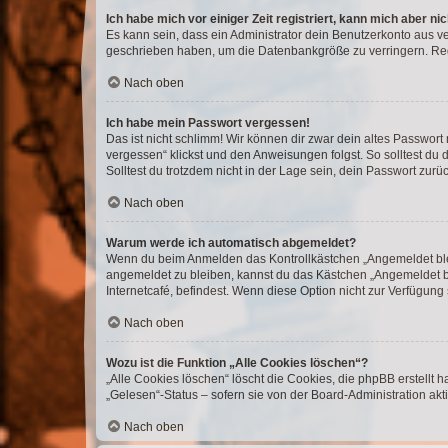
Ich habe mich vor einiger Zeit registriert, kann mich aber n
Es kann sein, dass ein Administrator dein Benutzerkonto aus v
geschrieben haben, um die Datenbankgröße zu verringern. Regis
Nach oben
Ich habe mein Passwort vergessen!
Das ist nicht schlimm! Wir können dir zwar dein altes Passwort
vergessen“ klickst und den Anweisungen folgst. So solltest du
Solltest du trotzdem nicht in der Lage sein, dein Passwort zur
Nach oben
Warum werde ich automatisch abgemeldet?
Wenn du beim Anmelden das Kontrollkästchen „Angemeldet bleib
angemeldet zu bleiben, kannst du das Kästchen „Angemeldet b
Internetcafé, befindest. Wenn diese Option nicht zur Verfügung
Nach oben
Wozu ist die Funktion „Alle Cookies löschen“?
„Alle Cookies löschen“ löscht die Cookies, die phpBB erstellt
„Gelesen“-Status – sofern sie von der Board-Administration ak
Nach oben