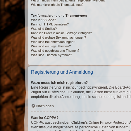
Warum muss mein Beitrag erst freigegeben werden?
Wie markiere ich ein Thema als neu?
Textformatierung und Thementypen
Was ist BBCode?
Kann ich HTML benutzen?
Was sind Smilies?
Kann ich Bilder in meine Beiträge einfügen?
Was sind globale Bekanntmachungen?
Was sind Bekanntmachungen?
Was sind wichtige Themen?
Was sind geschlossene Themen?
Was sind Themen-Symbole?
Registrierung und Anmeldung
Wozu muss ich mich registrieren?
Eine Registrierung ist nicht unbedingt zwingend. Die Board-Admin
Zugriff auf zusätzliche Funktionen, die Gästen nicht zur Verfüg
empfehlen dir eine Anmeldung, da sie schnell erledigt ist und dir
Nach oben
Was ist COPPA?
COPPA, ausgeschrieben Children’s Online Privacy Protection Ac
Websites, die möglicherweise persönliche Daten von Kindern 