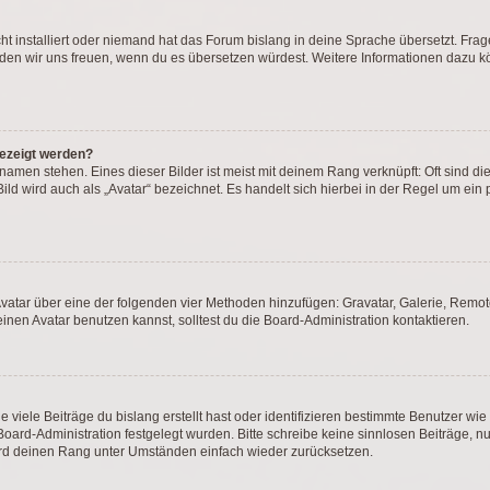
t installiert oder niemand hat das Forum bislang in deine Sprache übersetzt. Frag
, würden wir uns freuen, wenn du es übersetzen würdest. Weitere Informationen dazu
gezeigt werden?
amen stehen. Eines dieser Bilder ist meist mit deinem Rang verknüpft: Oft sind di
ld wird auch als „Avatar“ bezeichnet. Es handelt sich hierbei in der Regel um ein
 Avatar über eine der folgenden vier Methoden hinzufügen: Gravatar, Galerie, Rem
en Avatar benutzen kannst, solltest du die Board-Administration kontaktieren.
viele Beiträge du bislang erstellt hast oder identifizieren bestimmte Benutzer w
 Board-Administration festgelegt wurden. Bitte schreibe keine sinnlosen Beiträge
wird deinen Rang unter Umständen einfach wieder zurücksetzen.