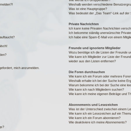
Wie werde ich Gruppenleiter?
anmelden?!
Weshalb werden verschiedene Benutzergrupp
Was ist eine Hauptgruppe?
Was bedeutet der „Das Team“-Link auf der S
Private Nachrichten
Ich kann keine Privaten Nachrichten versch
Ich bekomme ständig unerwünschte Private
auftaucht?
Ich habe eine Spam-E-Mail von einem Mitgli
alsch!
Freunde und ignorierte Mitglieder
Wozu benötige ich die Listen der Freunde un
rden?
Wie kann ich Mitglieder zur Liste der Freund
wieder aus den Listen entfernen?
fgefordert, mich anzumelden.
Die Foren durchsuchen
Wie kann ich ein Forum oder mehrere For
Weshalb erhalte ich bei der Suche keine Er
Warum bekomme ich bei der Suche eine lee
Wie kann ich nach Mitgliedern suchen?
Wie kann ich meine eigenen Beiträge und T
Abonnements und Lesezeichen
Was ist der Unterschied zwischen einem L
Wie kann ich ein Lesezeichen auf ein Them
Wie kann ich ein Forum abonnieren?
Wie deaktiviere ich meine Abonnements?
gs?