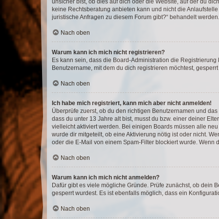
unsicher bist, ob dies auf dich oder die Website, auf der du dic
keine Rechtsberatung anbieten kann und nicht die Anlaufstelle 
juristische Anfragen zu diesem Forum gibt?“ behandelt werden
Nach oben
Warum kann ich mich nicht registrieren?
Es kann sein, dass die Board-Administration die Registrierun
Benutzername, mit dem du dich registrieren möchtest, gesperrt
Nach oben
Ich habe mich registriert, kann mich aber nicht anmelden!
Überprüfe zuerst, ob du den richtigen Benutzernamen und das
dass du unter 13 Jahre alt bist, musst du bzw. einer deiner El
vielleicht aktiviert werden. Bei einigen Boards müssen alle ne
wurde dir mitgeteilt, ob eine Aktivierung nötig ist oder nicht
oder die E-Mail von einem Spam-Filter blockiert wurde. Wenn du
Nach oben
Warum kann ich mich nicht anmelden?
Dafür gibt es viele mögliche Gründe. Prüfe zunächst, ob dein 
gesperrt wurdest. Es ist ebenfalls möglich, dass ein Konfigurat
Nach oben