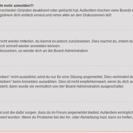
icht mehr anmelden?!
erschieden Gründen deaktiviert oder gelöscht hat. Außerdem löschen viele Boards r
triere dich einfach erneut und nimm aktiv an den Diskussionen teil!
 nicht wieder mitteilen, du kannst es jedoch zurücksetzen. Dies machst du, indem 
 dich schnell wieder anmelden können.
ückzusetzen, so wende dich an die Board-Administration.
en“ nicht auswählst, wirst du nur für eine Sitzung angemeldet. Dies verhindert 
leiben“ beim Anmelden auswählen. Dies ist nicht empfehlenswert, wenn du dich an
 steht, dann wurde sie vermutlich von der Board-Administration ausgeschaltet.
 hat und die dafür sorgen, dass du im Forum angemeldet bleibst. Außerdem ermögli
tiviert wurden. Wenn du Probleme bei der An- oder Abmeldung hast, kann es helfen