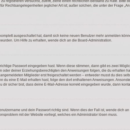
h zu registrieren versuchst, zutrifft, ziehe einen rechtlichen Beistand zu Rate. Bit
für Rechtsangelegenheiten jeglicher Art ist; außer solchen, die unter der Frage „
.
g komplett ausgeschaltet hat, damit sich keine neuen Benutzer mehr anmelden könn
 wurden. Um Hilfe zu erhalten, wende dich an die Board-Administration.
 richtige Passwort eingegeben hast. Wenn diese stimmen, dann gibt es zwei Mögl
tern oder deiner Erziehungsberechtigten den Anweisungen folgen, die du erhalten ha
u angemeldeten Mitglieder erst freigeschaltet werden – entweder musst du dies selbs
. Wenn du eine E-Mail erhalten hast, folge den dort enthaltenen Anweisungen. Ansons
 dir sicher bist, dass deine E-Mail-Adresse korrekt eingegeben wurde, dann kontak
Benutzername und dein Passwort richtig sind. Wenn dies der Fall ist, wende dich a
ionsproblem mit der Website vorliegt, welches ein Administrator lösen muss.