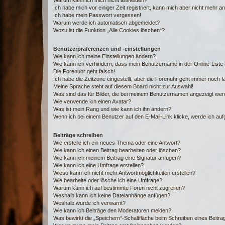
Warum kann ich mich nicht anmelden?
Ich habe mich vor einiger Zeit registriert, kann mich aber nicht mehr 
Ich habe mein Passwort vergessen!
Warum werde ich automatisch abgemeldet?
Wozu ist die Funktion „Alle Cookies löschen“?
Benutzerpräferenzen und -einstellungen
Wie kann ich meine Einstellungen ändern?
Wie kann ich verhindern, dass mein Benutzername in der Online-Liste 
Die Forenuhr geht falsch!
Ich habe die Zeitzone eingestellt, aber die Forenuhr geht immer noch f
Meine Sprache steht auf diesem Board nicht zur Auswahl!
Was sind das für Bilder, die bei meinem Benutzernamen angezeigt we
Wie verwende ich einen Avatar?
Was ist mein Rang und wie kann ich ihn ändern?
Wenn ich bei einem Benutzer auf den E-Mail-Link klicke, werde ich au
Beiträge schreiben
Wie erstelle ich ein neues Thema oder eine Antwort?
Wie kann ich einen Beitrag bearbeiten oder löschen?
Wie kann ich meinem Beitrag eine Signatur anfügen?
Wie kann ich eine Umfrage erstellen?
Wieso kann ich nicht mehr Antwortmöglichkeiten erstellen?
Wie bearbeite oder lösche ich eine Umfrage?
Warum kann ich auf bestimmte Foren nicht zugreifen?
Weshalb kann ich keine Dateianhänge anfügen?
Weshalb wurde ich verwarnt?
Wie kann ich Beiträge den Moderatoren melden?
Was bewirkt die „Speichern“-Schaltfläche beim Schreiben eines Beitra