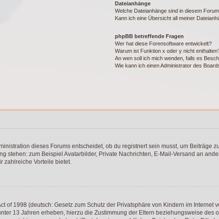
Dateianhänge
Welche Dateianhänge sind in diesem Forum
Kann ich eine Übersicht all meiner Dateian
phpBB betreffende Fragen
Wer hat diese Forensoftware entwickelt?
Warum ist Funktion x oder y nicht enthalten
An wen soll ich mich wenden, falls es Besc
Wie kann ich einen Administrator des Board
istration dieses Forums entscheidet, ob du registriert sein musst, um Beiträge zu s
ung stehen: zum Beispiel Avatarbilder, Private Nachrichten, E-Mail-Versand an ander
 zahlreiche Vorteile bietet.
t of 1998 (deutsch: Gesetz zum Schutz der Privatsphäre von Kindern im Internet vo
unter 13 Jahren erheben, hierzu die Zustimmung der Eltern beziehungsweise des o