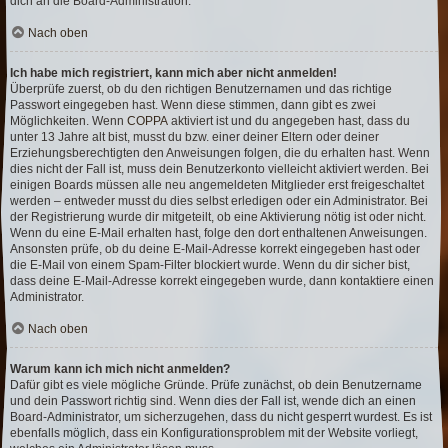
dich an die Board-Administration.
Nach oben
Ich habe mich registriert, kann mich aber nicht anmelden!
Überprüfe zuerst, ob du den richtigen Benutzernamen und das richtige
Passwort eingegeben hast. Wenn diese stimmen, dann gibt es zwei
Möglichkeiten. Wenn
COPPA
aktiviert ist und du angegeben hast, dass du
unter 13 Jahre alt bist, musst du bzw. einer deiner Eltern oder deiner
Erziehungsberechtigten den Anweisungen folgen, die du erhalten hast. Wenn
dies nicht der Fall ist, muss dein Benutzerkonto vielleicht aktiviert werden. Bei
einigen Boards müssen alle neu angemeldeten Mitglieder erst freigeschaltet
werden – entweder musst du dies selbst erledigen oder ein Administrator. Bei
der Registrierung wurde dir mitgeteilt, ob eine Aktivierung nötig ist oder nicht.
Wenn du eine E-Mail erhalten hast, folge den dort enthaltenen Anweisungen.
Ansonsten prüfe, ob du deine E-Mail-Adresse korrekt eingegeben hast oder
die E-Mail von einem Spam-Filter blockiert wurde. Wenn du dir sicher bist,
dass deine E-Mail-Adresse korrekt eingegeben wurde, dann kontaktiere einen
Administrator.
Nach oben
Warum kann ich mich nicht anmelden?
Dafür gibt es viele mögliche Gründe. Prüfe zunächst, ob dein Benutzername
und dein Passwort richtig sind. Wenn dies der Fall ist, wende dich an einen
Board-Administrator, um sicherzugehen, dass du nicht gesperrt wurdest. Es ist
ebenfalls möglich, dass ein Konfigurationsproblem mit der Website vorliegt,