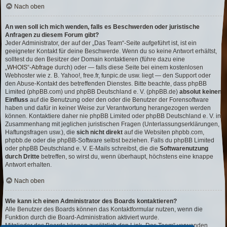
Nach oben
An wen soll ich mich wenden, falls es Beschwerden oder juristische
Anfragen zu diesem Forum gibt?
Jeder Administrator, der auf der „Das Team“-Seite aufgeführt ist, ist ein
geeigneter Kontakt für deine Beschwerde. Wenn du so keine Antwort erhältst,
solltest du den Besitzer der Domain kontaktieren (führe dazu eine
„WHOIS“-Abfrage
durch) oder — falls diese Seite bei einem kostenlosen
Webhoster wie z. B. Yahoo!, free.fr, funpic.de usw. liegt — den Support oder
den Abuse-Kontakt des betreffenden Dienstes. Bitte beachte, dass phpBB
Limited (phpBB.com) und phpBB Deutschland e. V. (phpBB.de)
absolut keinen
Einfluss
auf die Benutzung oder den oder die Benutzer der Forensoftware
haben und dafür in keiner Weise zur Verantwortung herangezogen werden
können. Kontaktiere daher nie phpBB Limited oder phpBB Deutschland e. V. in
Zusammenhang mit jeglichen juristischen Fragen (Unterlassungserklärungen,
Haftungsfragen usw.), die
sich nicht direkt
auf die Websiten phpbb.com,
phpbb.de oder die phpBB-Software selbst beziehen. Falls du phpBB Limited
oder phpBB Deutschland e. V. E-Mails schreibst, die die
Softwarenutzung
durch Dritte
betreffen, so wirst du, wenn überhaupt, höchstens eine knappe
Antwort erhalten.
Nach oben
Wie kann ich einen Administrator des Boards kontaktieren?
Alle Benutzer des Boards können das Kontaktformular nutzen, wenn die
Funktion durch die Board-Administration aktiviert wurde.
Mitglieder des Boards können zusätzlich den Link „Das Team“ verwenden.