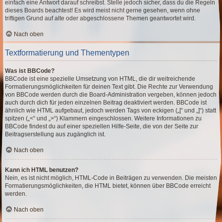
einfach eine Antwort darauf schreibst. Stelle jedoch sicher, dass du die Regeln
dieses Boards beachtest! Es wird meist nicht gerne gesehen, wenn ohne
triftigen Grund auf alte oder abgeschlossene Themen geantwortet wird.
Nach oben
Textformatierung und Thementypen
Was ist BBCode?
BBCode ist eine spezielle Umsetzung von HTML, die dir weitreichende
Formatierungsmöglichkeiten für deinen Text gibt. Die Rechte zur Verwendung
von BBCode werden durch die Board-Administration vergeben, können jedoch
auch durch dich für jeden einzelnen Beitrag deaktiviert werden. BBCode ist
ähnlich wie HTML aufgebaut, jedoch werden Tags von eckigen („[“ und „]“) statt
spitzen („<“ und „>“) Klammern eingeschlossen. Weitere Informationen zu
BBCode findest du auf einer speziellen Hilfe-Seite, die von der Seite zur
Beitragserstellung aus zugänglich ist.
Nach oben
Kann ich HTML benutzen?
Nein, es ist nicht möglich, HTML-Code in Beiträgen zu verwenden. Die meisten
Formatierungsmöglichkeiten, die HTML bietet, können über BBCode erreicht
werden.
Nach oben