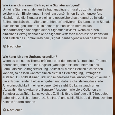
Wie kann ich meinem Beitrag eine Signatur anfügen?
Um eine Signatur an deinen Beitrag anzufügen, musst du zunächst eine
solche in den Einstellungen in deinem persönlichen Bereich entwerfen.
Nachdem du die Signatur erstellt und gespeichert hast, kannst du in jedem
Beitrag das Kästchen „Signatur anhängen“ aktivieren. Du kannst eine Signatur
auch hinzufügen, indem du in deinem persönlichen Bereich das
standardmäßige Anhängen deiner Signatur aktivierst. Wenn du einen
einzelnen Beitrag dennoch ohne Signatur verfassen möchtest, so kannst du
dort einfach das Kontrollkästchen „Signatur anhängen“ wieder deaktivieren.
Nach oben
Wie kann ich eine Umfrage erstellen?
Wenn du ein neues Thema eröffnest oder den ersten Beitrag eines Themas
bearbeitest, findest du ein Register „Umfrage erstellen“ unterhalb des
Formulars zur Beitragserstellung. Solltest du diesen Bereich nicht sehen
können, so hast du wahrscheinlich nicht die Berechtigung, Umfragen zu
erstellen. Du solltest einen Titel und mindestens zwei Antwortmöglichkeiten in
die entsprechenden Felder eingeben und dabei sicherstellen, dass jede
Antwortmöglichkeit in einer eigenen Zeile steht. Du kannst auch unter
„Auswahlmöglichkeiten pro Benutzer“ festlegen, wie viele Optionen ein
Benutzer auswählen kann, welches Zeitlimit für die Umfrage gilt (0 bedeutet
dabei eine zeitlich unbegrenzte Umfrage) und schließlich, ob die Benutzer ihre
Stimme ändern können.
Nach oben