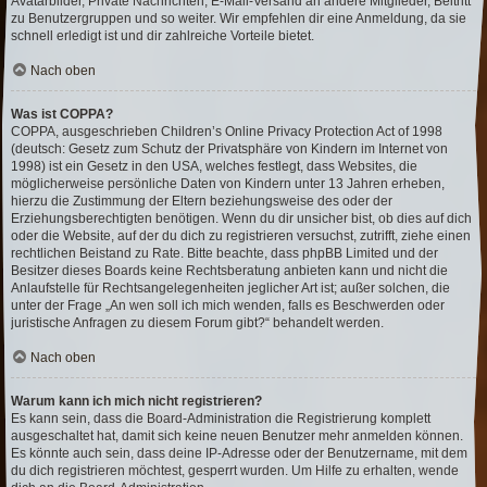
Avatarbilder, Private Nachrichten, E-Mail-Versand an andere Mitglieder, Beitritt
zu Benutzergruppen und so weiter. Wir empfehlen dir eine Anmeldung, da sie
schnell erledigt ist und dir zahlreiche Vorteile bietet.
Nach oben
Was ist COPPA?
COPPA, ausgeschrieben Children’s Online Privacy Protection Act of 1998
(deutsch: Gesetz zum Schutz der Privatsphäre von Kindern im Internet von
1998) ist ein Gesetz in den USA, welches festlegt, dass Websites, die
möglicherweise persönliche Daten von Kindern unter 13 Jahren erheben,
hierzu die Zustimmung der Eltern beziehungsweise des oder der
Erziehungsberechtigten benötigen. Wenn du dir unsicher bist, ob dies auf dich
oder die Website, auf der du dich zu registrieren versuchst, zutrifft, ziehe einen
rechtlichen Beistand zu Rate. Bitte beachte, dass phpBB Limited und der
Besitzer dieses Boards keine Rechtsberatung anbieten kann und nicht die
Anlaufstelle für Rechtsangelegenheiten jeglicher Art ist; außer solchen, die
unter der Frage „An wen soll ich mich wenden, falls es Beschwerden oder
juristische Anfragen zu diesem Forum gibt?“ behandelt werden.
Nach oben
Warum kann ich mich nicht registrieren?
Es kann sein, dass die Board-Administration die Registrierung komplett
ausgeschaltet hat, damit sich keine neuen Benutzer mehr anmelden können.
Es könnte auch sein, dass deine IP-Adresse oder der Benutzername, mit dem
du dich registrieren möchtest, gesperrt wurden. Um Hilfe zu erhalten, wende