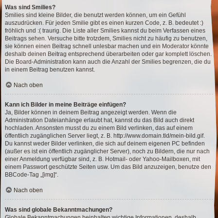
Was sind Smilies?
Smilies sind kleine Bilder, die benutzt werden können, um ein Gefühl
auszudrücken. Für jeden Smilie gibt es einen kurzen Code, z. B. bedeutet :)
fröhlich und :( traurig. Die Liste aller Smilies kannst du beim Verfassen eines
Beitrags sehen. Versuche bitte trotzdem, Smilies nicht zu häufig zu benutzen,
sie können einen Beitrag schnell unlesbar machen und ein Moderator könnte
deshalb deinen Beitrag entsprechend überarbeiten oder gar komplett löschen.
Die Board-Administration kann auch die Anzahl der Smilies begrenzen, die du
in einem Beitrag benutzen kannst.
Nach oben
Kann ich Bilder in meine Beiträge einfügen?
Ja, Bilder können in deinem Beitrag angezeigt werden. Wenn die
Administration Dateianhänge erlaubt hat, kannst du das Bild auch direkt
hochladen. Ansonsten musst du zu einem Bild verlinken, das auf einem
öffentlich zugänglichen Server liegt, z. B. http://www.domain.tld/mein-bild.gif.
Du kannst weder Bilder verlinken, die sich auf deinem eigenen PC befinden
(außer es ist ein öffentlich zugänglicher Server), noch zu Bildern, die nur nach
einer Anmeldung verfügbar sind, z. B. Hotmail- oder Yahoo-Mailboxen, mit
einem Passwort geschützte Seiten usw. Um das Bild anzuzeigen, benutze den
BBCode-Tag „[img]“.
Nach oben
Was sind globale Bekanntmachungen?
Globale Bekanntmachungen beinhalten wichtige Informationen, deshalb