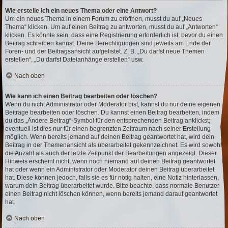
Wie erstelle ich ein neues Thema oder eine Antwort?
Um ein neues Thema in einem Forum zu eröffnen, musst du auf „Neues
Thema“ klicken. Um auf einen Beitrag zu antworten, musst du auf „Antworten“
klicken. Es könnte sein, dass eine Registrierung erforderlich ist, bevor du einen
Beitrag schreiben kannst. Deine Berechtigungen sind jeweils am Ende der
Foren- und der Beitragsansicht aufgelistet. Z. B. „Du darfst neue Themen
erstellen“, „Du darfst Dateianhänge erstellen“ usw.
Nach oben
Wie kann ich einen Beitrag bearbeiten oder löschen?
Wenn du nicht Administrator oder Moderator bist, kannst du nur deine eigenen
Beiträge bearbeiten oder löschen. Du kannst einen Beitrag bearbeiten, indem
du das „Ändere Beitrag“-Symbol für den entsprechenden Beitrag anklickst;
eventuell ist dies nur für einen begrenzten Zeitraum nach seiner Erstellung
möglich. Wenn bereits jemand auf deinen Beitrag geantwortet hat, wird dein
Beitrag in der Themenansicht als überarbeitet gekennzeichnet. Es wird sowohl
die Anzahl als auch der letzte Zeitpunkt der Bearbeitungen angezeigt. Dieser
Hinweis erscheint nicht, wenn noch niemand auf deinen Beitrag geantwortet
hat oder wenn ein Administrator oder Moderator deinen Beitrag überarbeitet
hat. Diese können jedoch, falls sie es für nötig halten, eine Notiz hinterlassen,
warum dein Beitrag überarbeitet wurde. Bitte beachte, dass normale Benutzer
einen Beitrag nicht löschen können, wenn bereits jemand darauf geantwortet
hat.
Nach oben