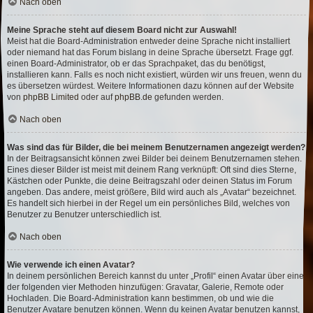
Nach oben
Meine Sprache steht auf diesem Board nicht zur Auswahl!
Meist hat die Board-Administration entweder deine Sprache nicht installiert
oder niemand hat das Forum bislang in deine Sprache übersetzt. Frage ggf.
einen Board-Administrator, ob er das Sprachpaket, das du benötigst,
installieren kann. Falls es noch nicht existiert, würden wir uns freuen, wenn du
es übersetzen würdest. Weitere Informationen dazu können auf der Website
von
phpBB Limited
oder auf
phpBB.de
gefunden werden.
Nach oben
Was sind das für Bilder, die bei meinem Benutzernamen angezeigt werden?
In der Beitragsansicht können zwei Bilder bei deinem Benutzernamen stehen.
Eines dieser Bilder ist meist mit deinem Rang verknüpft: Oft sind dies Sterne,
Kästchen oder Punkte, die deine Beitragszahl oder deinen Status im Forum
angeben. Das andere, meist größere, Bild wird auch als „Avatar“ bezeichnet.
Es handelt sich hierbei in der Regel um ein persönliches Bild, welches von
Benutzer zu Benutzer unterschiedlich ist.
Nach oben
Wie verwende ich einen Avatar?
In deinem persönlichen Bereich kannst du unter „Profil“ einen Avatar über eine
der folgenden vier Methoden hinzufügen: Gravatar, Galerie, Remote oder
Hochladen. Die Board-Administration kann bestimmen, ob und wie die
Benutzer Avatare benutzen können. Wenn du keinen Avatar benutzen kannst,