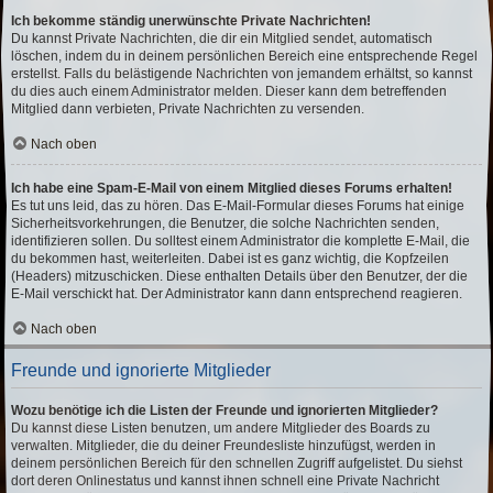
Ich bekomme ständig unerwünschte Private Nachrichten!
Du kannst Private Nachrichten, die dir ein Mitglied sendet, automatisch
löschen, indem du in deinem persönlichen Bereich eine entsprechende Regel
erstellst. Falls du belästigende Nachrichten von jemandem erhältst, so kannst
du dies auch einem Administrator melden. Dieser kann dem betreffenden
Mitglied dann verbieten, Private Nachrichten zu versenden.
Nach oben
Ich habe eine Spam-E-Mail von einem Mitglied dieses Forums erhalten!
Es tut uns leid, das zu hören. Das E-Mail-Formular dieses Forums hat einige
Sicherheitsvorkehrungen, die Benutzer, die solche Nachrichten senden,
identifizieren sollen. Du solltest einem Administrator die komplette E-Mail, die
du bekommen hast, weiterleiten. Dabei ist es ganz wichtig, die Kopfzeilen
(Headers) mitzuschicken. Diese enthalten Details über den Benutzer, der die
E-Mail verschickt hat. Der Administrator kann dann entsprechend reagieren.
Nach oben
Freunde und ignorierte Mitglieder
Wozu benötige ich die Listen der Freunde und ignorierten Mitglieder?
Du kannst diese Listen benutzen, um andere Mitglieder des Boards zu
verwalten. Mitglieder, die du deiner Freundesliste hinzufügst, werden in
deinem persönlichen Bereich für den schnellen Zugriff aufgelistet. Du siehst
dort deren Onlinestatus und kannst ihnen schnell eine Private Nachricht