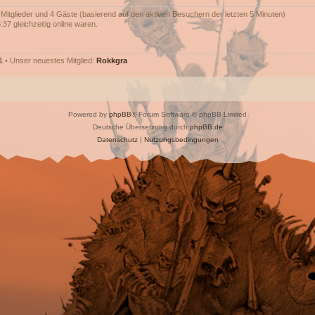
e Mitglieder und 4 Gäste (basierend auf den aktiven Besuchern der letzten 5 Minuten)
37 gleichzeitig online waren.
1
• Unser neuestes Mitglied:
Rokkgra
Powered by
phpBB
® Forum Software © phpBB Limited
Deutsche Übersetzung durch
phpBB.de
Datenschutz
|
Nutzungsbedingungen