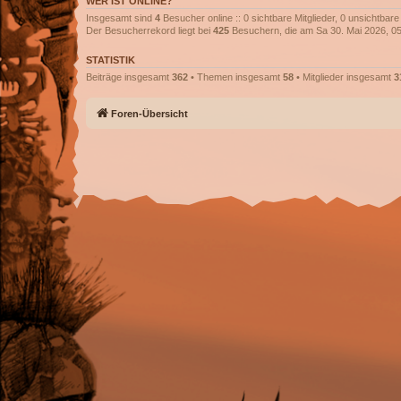
WER IST ONLINE?
Insgesamt sind
4
Besucher online :: 0 sichtbare Mitglieder, 0 unsichtbar
Der Besucherrekord liegt bei
425
Besuchern, die am Sa 30. Mai 2026, 05:
STATISTIK
Beiträge insgesamt
362
• Themen insgesamt
58
• Mitglieder insgesamt
3
Foren-Übersicht