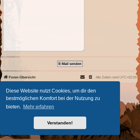
Foren-Übersicht
Alle Zeiten sind
UTC+02:00
Powered by
phpBB
® Forum Software © phpBB Limited
Diese Website nutzt Cookies, um dir den
Deutsche Übersetzung durch
phpBB.de
bestmöglichen Komfort bei der Nutzung zu
Datenschutz
|
Nutzungsbedingungen
bieten.
Mehr erfahren
Verstanden!