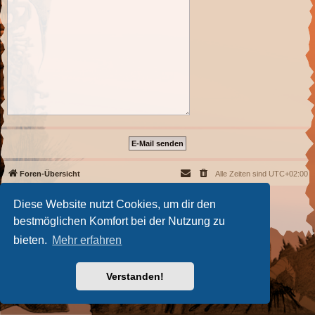
Foren-Übersicht
Alle Zeiten sind
UTC+02:00
Powered by
phpBB
® Forum Software © phpBB Limited
Diese Website nutzt Cookies, um dir den
Deutsche Übersetzung durch
phpBB.de
bestmöglichen Komfort bei der Nutzung zu
Datenschutz
|
Nutzungsbedingungen
bieten.
Mehr erfahren
Verstanden!