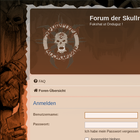
Forum der Skull
Fukshat ut Onduguz !
FAQ
Foren-Übersicht
Anmelden
Benutzername:
Passwort:
Ich habe mein Passwort vergessen
Angemeldet bleiben