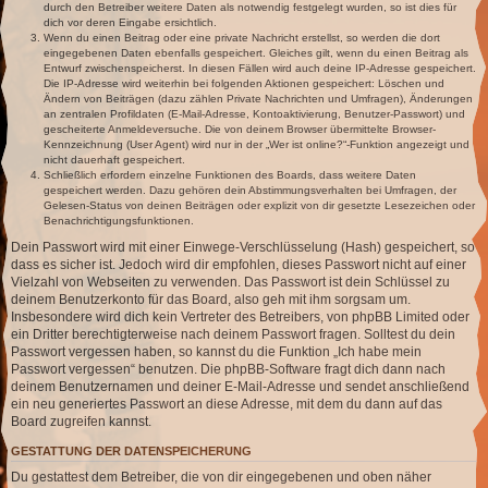
durch den Betreiber weitere Daten als notwendig festgelegt wurden, so ist dies für
dich vor deren Eingabe ersichtlich.
Wenn du einen Beitrag oder eine private Nachricht erstellst, so werden die dort
eingegebenen Daten ebenfalls gespeichert. Gleiches gilt, wenn du einen Beitrag als
Entwurf zwischenspeicherst. In diesen Fällen wird auch deine IP-Adresse gespeichert.
Die IP-Adresse wird weiterhin bei folgenden Aktionen gespeichert: Löschen und
Ändern von Beiträgen (dazu zählen Private Nachrichten und Umfragen), Änderungen
an zentralen Profildaten (E-Mail-Adresse, Kontoaktivierung, Benutzer-Passwort) und
gescheiterte Anmeldeversuche. Die von deinem Browser übermittelte Browser-
Kennzeichnung (User Agent) wird nur in der „Wer ist online?“-Funktion angezeigt und
nicht dauerhaft gespeichert.
Schließlich erfordern einzelne Funktionen des Boards, dass weitere Daten
gespeichert werden. Dazu gehören dein Abstimmungsverhalten bei Umfragen, der
Gelesen-Status von deinen Beiträgen oder explizit von dir gesetzte Lesezeichen oder
Benachrichtigungsfunktionen.
Dein Passwort wird mit einer Einwege-Verschlüsselung (Hash) gespeichert, so
dass es sicher ist. Jedoch wird dir empfohlen, dieses Passwort nicht auf einer
Vielzahl von Webseiten zu verwenden. Das Passwort ist dein Schlüssel zu
deinem Benutzerkonto für das Board, also geh mit ihm sorgsam um.
Insbesondere wird dich kein Vertreter des Betreibers, von phpBB Limited oder
ein Dritter berechtigterweise nach deinem Passwort fragen. Solltest du dein
Passwort vergessen haben, so kannst du die Funktion „Ich habe mein
Passwort vergessen“ benutzen. Die phpBB-Software fragt dich dann nach
deinem Benutzernamen und deiner E-Mail-Adresse und sendet anschließend
ein neu generiertes Passwort an diese Adresse, mit dem du dann auf das
Board zugreifen kannst.
GESTATTUNG DER DATENSPEICHERUNG
Du gestattest dem Betreiber, die von dir eingegebenen und oben näher