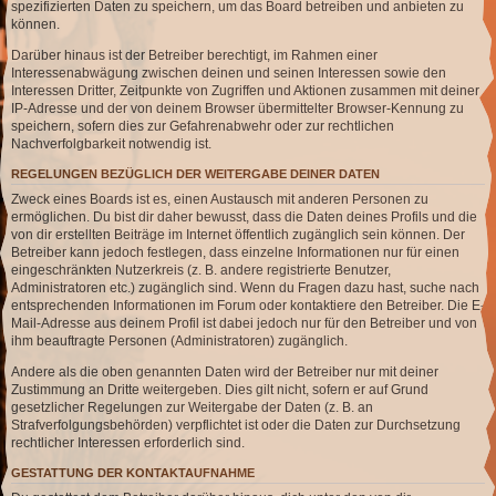
spezifizierten Daten zu speichern, um das Board betreiben und anbieten zu
können.
Darüber hinaus ist der Betreiber berechtigt, im Rahmen einer
Interessenabwägung zwischen deinen und seinen Interessen sowie den
Interessen Dritter, Zeitpunkte von Zugriffen und Aktionen zusammen mit deiner
IP-Adresse und der von deinem Browser übermittelter Browser-Kennung zu
speichern, sofern dies zur Gefahrenabwehr oder zur rechtlichen
Nachverfolgbarkeit notwendig ist.
REGELUNGEN BEZÜGLICH DER WEITERGABE DEINER DATEN
Zweck eines Boards ist es, einen Austausch mit anderen Personen zu
ermöglichen. Du bist dir daher bewusst, dass die Daten deines Profils und die
von dir erstellten Beiträge im Internet öffentlich zugänglich sein können. Der
Betreiber kann jedoch festlegen, dass einzelne Informationen nur für einen
eingeschränkten Nutzerkreis (z. B. andere registrierte Benutzer,
Administratoren etc.) zugänglich sind. Wenn du Fragen dazu hast, suche nach
entsprechenden Informationen im Forum oder kontaktiere den Betreiber. Die E-
Mail-Adresse aus deinem Profil ist dabei jedoch nur für den Betreiber und von
ihm beauftragte Personen (Administratoren) zugänglich.
Andere als die oben genannten Daten wird der Betreiber nur mit deiner
Zustimmung an Dritte weitergeben. Dies gilt nicht, sofern er auf Grund
gesetzlicher Regelungen zur Weitergabe der Daten (z. B. an
Strafverfolgungsbehörden) verpflichtet ist oder die Daten zur Durchsetzung
rechtlicher Interessen erforderlich sind.
GESTATTUNG DER KONTAKTAUFNAHME