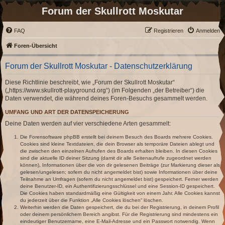
Forum der Skullrott Moskutar
FAQ
Registrieren
Anmelden
Foren-Übersicht
Forum der Skullrott Moskutar - Datenschutzerklärung
Diese Richtlinie beschreibt, wie „Forum der Skullrott Moskutar“
(„https://www.skullrott-playground.org“) (im Folgenden „der Betreiber“) die
Daten verwendet, die während deines Foren-Besuchs gesammelt werden.
UMFANG UND ART DER DATENSPEICHERUNG
Deine Daten werden auf vier verschiedene Arten gesammelt:
Die Forensoftware phpBB erstellt bei deinem Besuch des Boards mehrere Cookies.
Cookies sind kleine Textdateien, die dein Browser als temporäre Dateien ablegt und
die zwischen den einzelnen Aufrufen des Boards erhalten bleiben. In diesen Cookies
sind die aktuelle ID deiner Sitzung (damit dir alle Seitenaufrufe zugeordnet werden
können), Informationen über die von dir gelesenen Beiträge (zur Markierung dieser als
gelesen/ungelesen; sofern du nicht angemeldet bist) sowie Informationen über deine
Teilnahme an Umfragen (sofern du nicht angemeldet bist) gespeichert. Ferner werden
deine Benutzer-ID, ein Authentifizierungsschlüssel und eine Session-ID gespeichert.
Die Cookies haben standardmäßig eine Gültigkeit von einem Jahr. Alle Cookies kannst
du jederzeit über die Funktion „Alle Cookies löschen“ löschen.
Weiterhin werden die Daten gespeichert, die du bei der Registrierung, in deinem Profil
oder deinem persönlichem Bereich angibst. Für die Registrierung sind mindestens ein
eindeutiger Benutzername, eine E-Mail-Adresse und ein Passwort notwendig. Wenn